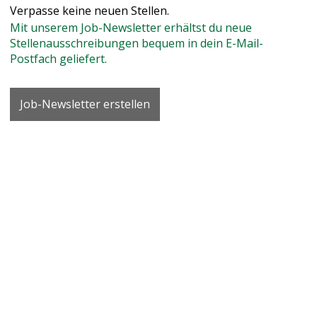
Verpasse keine neuen Stellen.
Mit unserem Job-Newsletter erhältst du neue
Vertrag
Stellenausschreibungen bequem in dein E-Mail-
Postfach geliefert.
Berufsfeld
Job-Newsletter erstellen
Umkreissuche
Pensum
10%
100%
10
20
30
40
50
60
70
80
90
100