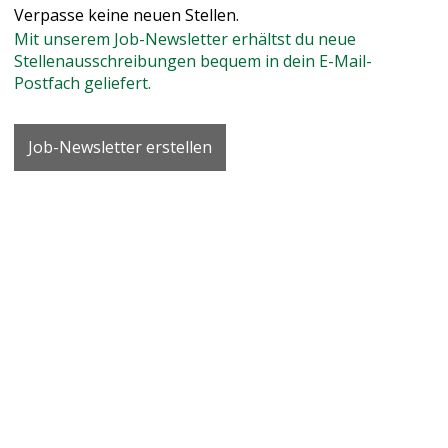
Verpasse keine neuen Stellen.
Mit unserem Job-Newsletter erhältst du neue
Vertrag
Stellenausschreibungen bequem in dein E-Mail-
Postfach geliefert.
Berufsfeld
Job-Newsletter erstellen
Umkreissuche
Pensum
10%
100%
10
20
30
40
50
60
70
80
90
100